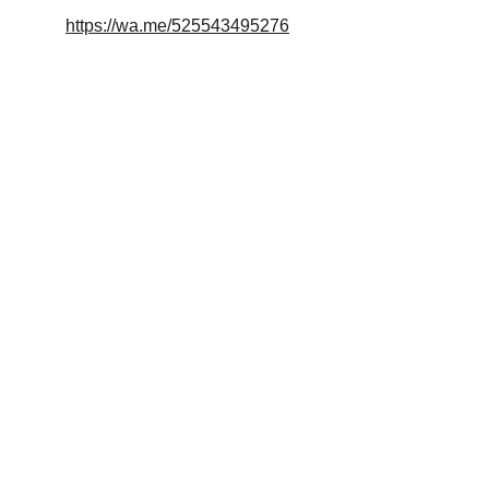
https://wa.me/525543495276
Centro Kutnea
Su espacio ideal para consultas 
profesionales.
Contacto
centrokuntea@gmail.com
+52 1 55 3245 3125