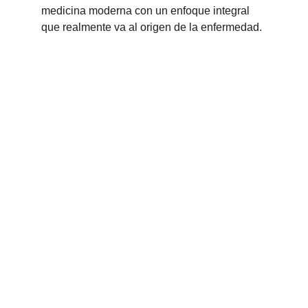
medicina moderna con un enfoque integral 
que realmente va al origen de la enfermedad.
Centro Kutnea
Su espacio ideal para consultas 
profesionales.
Contacto
centrokuntea@gmail.com
+52 1 55 3245 3125
Contacto rápido