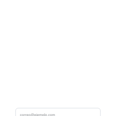
Centro Kutnea
Su espacio ideal para consultas 
profesionales.
Contacto
centrokuntea@gmail.com
+52 1 55 3245 3125
Contacto rápido
Ingrese su correo electrónico